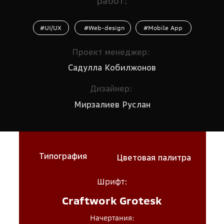
работ:
#UI/UX
#Web-design
#Mobile App
Проект менеджер:
Садулла Кобилжонов
Дизайнер:
Мирзалиев Руслан
Типография
Цветовая палитра
Шрифт:
Craftwork Grotesk
Начертания: