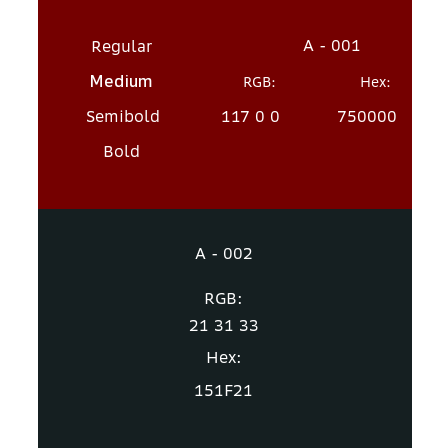
A - 001
Regular
Medium
RGB:
Hex:
Semibold
117 0 0
750000
Bold
A - 002
RGB:
21 31 33
Hex:
151F21